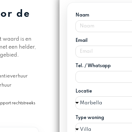
or de
Naam
t waard is en
Email
et een helder,
 gebied.
Tel. / Whatsapp
ntieverhuur
rhuur
Locatie
apport rechtstreeks
Type woning