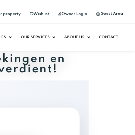
Guest Area
ur property
Wishlist
Owner Login
LES
OUR SERVICES
ABOUT US
CONTACT
ekingen en
verdient!