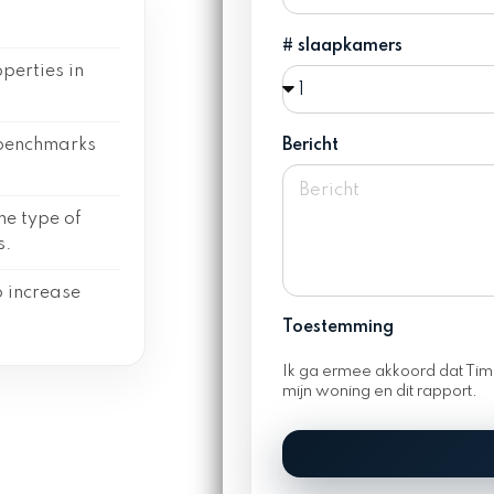
# slaapkamers
perties in
 benchmarks
Bericht
he type of
s.
 increase
Toestemming
Ik ga ermee akkoord dat Ti
mijn woning en dit rapport.