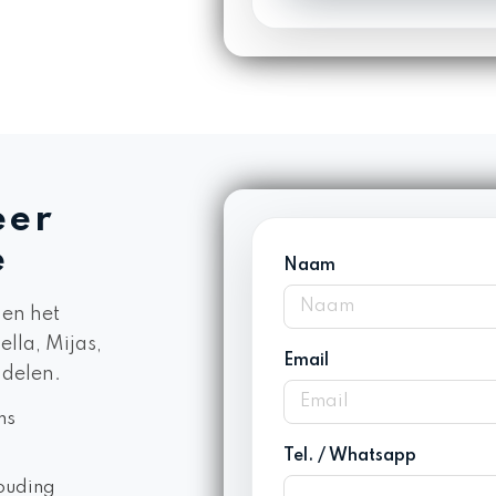
Alternative:
eer
e
Naam
 en het
lla, Mijas,
Email
delen.
ms
Tel. / Whatsapp
ouding