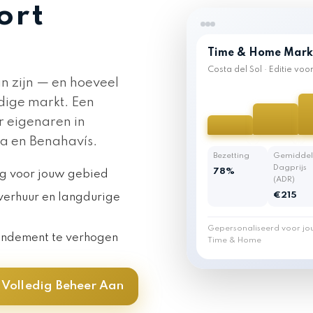
ort
Time & Home Mark
Costa del Sol · Editie vo
 zijn — en hoeveel
dige markt. Een
r eigenaren in
a en Benahavís.
Bezetting
Gemidde
Dagprijs
78%
g voor jouw gebied
(ADR)
€215
verhuur en langdurige
Gepersonaliseerd voor j
endement te verhogen
Time & Home
Volledig Beheer Aan