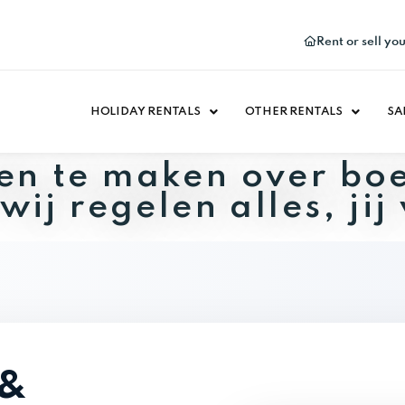
Rent or sell yo
HOLIDAY RENTALS
OTHER RENTALS
SA
gen te maken over bo
j regelen alles, jij 
 &