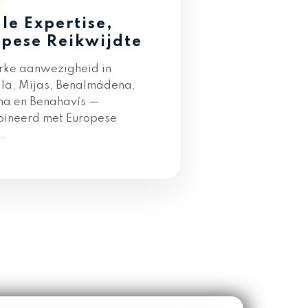
le Expertise,
pese Reikwijdte
erke aanwezigheid in
la, Mijas, Benalmádena,
na en Benahavís —
ineerd met Europese
.