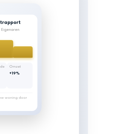
trapport
or Eigenaren
lde
Omzet
+19%
ouw woning door