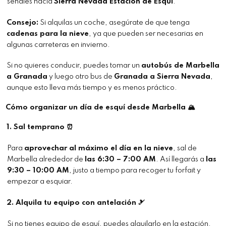
señales hacia
Sierra Nevada Estación de Esquí
.
Consejo:
Si alquilas un coche, asegúrate de que tenga
cadenas para la nieve
, ya que pueden ser necesarias en
algunas carreteras en invierno.
Si no quieres conducir, puedes tomar un
autobús de Marbella
a Granada
y luego otro bus de
Granada a Sierra Nevada
,
aunque esto lleva más tiempo y es menos práctico.
Cómo organizar un día de esquí desde Marbella 🏔
1. Sal temprano ⏰
Para
aprovechar al máximo el día en la nieve
, sal de
Marbella alrededor de
las 6:30 – 7:00 AM
. Así llegarás a
las
9:30 – 10:00 AM
, justo a tiempo para recoger tu forfait y
empezar a esquiar.
2. Alquila tu equipo con antelación 🎿
Si no tienes equipo de esquí, puedes alquilarlo en la estación.