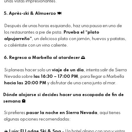
unas vistas impresionantes.
5. Après-ski & Almuerzo 🍽
Después de unas horas esquiando, haz una pausa en uno de
los restaurantes a pie de pista.
Prueba el “plato
alpujarreño”
, un delicioso plato con jamón, huevos y patatas,
o caliéntate con un vino caliente.
6. Regresa a Marbella al atardecer 🌅
Si planeas hacer solo un
viaje de un día
, intenta salir de Sierra
Nevada sobre
las 16:30 – 17:00 PM
, para llegar a Marbella
hacia las 20:00 PM
y disfrutar de una cena junto al mar.
Dónde alojarse si decides hacer una escapada de fin de
semana 🏨
Si prefieres
pasar la noche en Sierra Nevada
, aquí tienes
algunas opciones recomendadas:
🏔
Lujo:
El Lodge Ski & Spa
– Un hotel alpino con spa y vistas