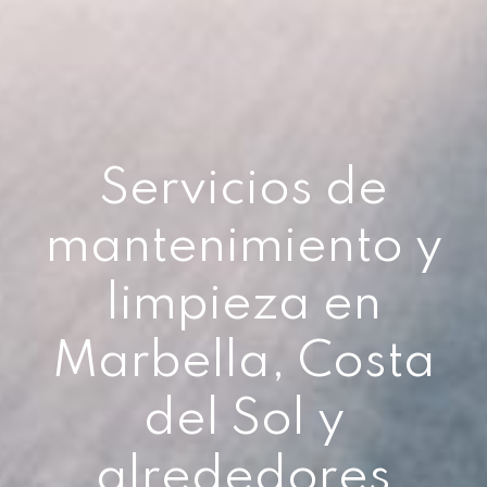
Servicios de
mantenimiento y
limpieza en
Marbella, Costa
del Sol y
alrededores