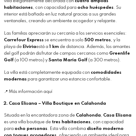
villa elegantemente decorada con
cuatro amplias
habitaciones
, con capacidad para
ocho huéspedes
. Su
interior está bañado en luz natural gracias a sus grandes
ventanales, creando un ambiente acogedor y relajante.
Las familias apreciarán su cercanía a los servicios esenciales:
Carrefour Express
se encuentra a solo
500 metros
, y la
playa de
Elviria
está a
1 km
de distancia. Además, los amantes
del golf podrán disfrutar de campos cercanos como
Greenlife
Golf
(a 100 metros) y
Santa María Golf
(a 300 metros).
La villa está completamente equipada con
comodidades
modernas
para garantizar una estancia confortable.
📍
Más información aquí
2.
Casa Elisana – Villa Boutique en Calahonda
Situada en la encantadora zona de
Calahonda
,
Casa Elisana
es una villa boutique de
tres habitaciones
, con capacidad
para
ocho personas
. Esta villa combina
diseño moderno
con toques acogedores
, ofreciendo un ambiente ideal para