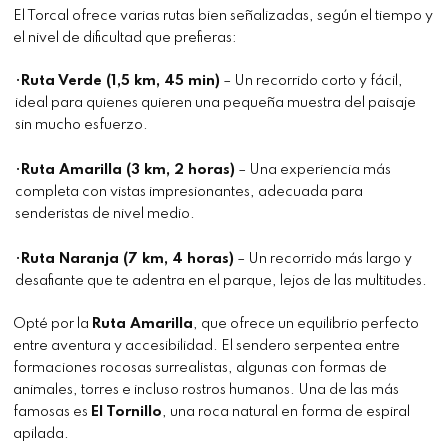
El Torcal ofrece varias rutas bien señalizadas, según el tiempo y
el nivel de dificultad que prefieras:
•
Ruta Verde (1,5 km, 45 min)
– Un recorrido corto y fácil,
ideal para quienes quieren una pequeña muestra del paisaje
sin mucho esfuerzo.
•
Ruta Amarilla (3 km, 2 horas)
– Una experiencia más
completa con vistas impresionantes, adecuada para
senderistas de nivel medio.
•
Ruta Naranja (7 km, 4 horas)
– Un recorrido más largo y
desafiante que te adentra en el parque, lejos de las multitudes.
Opté por la
Ruta Amarilla
, que ofrece un equilibrio perfecto
entre aventura y accesibilidad. El sendero serpentea entre
formaciones rocosas surrealistas, algunas con formas de
animales, torres e incluso rostros humanos. Una de las más
famosas es
El Tornillo
, una roca natural en forma de espiral
apilada.