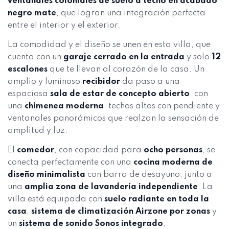
ventanales coloniales de suelo a techo en acabado
negro mate
, que logran una integración perfecta
entre el interior y el exterior.
La comodidad y el diseño se unen en esta villa, que
cuenta con un
garaje cerrado en la entrada
y solo
12
escalones
que te llevan al corazón de la casa. Un
amplio y luminoso
recibidor
da paso a una
espaciosa
sala de estar de concepto abierto
, con
una
chimenea moderna
, techos altos con pendiente y
ventanales panorámicos que realzan la sensación de
amplitud y luz.
El
comedor
, con capacidad para
ocho personas
, se
conecta perfectamente con una
cocina moderna de
diseño minimalista
con barra de desayuno, junto a
una
amplia zona de lavandería independiente
. La
villa está equipada con
suelo radiante en toda la
casa
,
sistema de climatización Airzone por zonas
y
un
sistema de sonido Sonos integrado
,