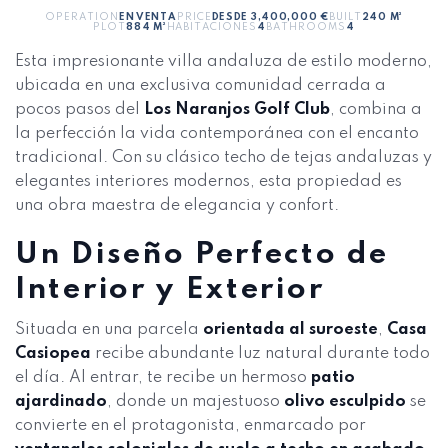
OPERATION
EN VENTA
PRICE
DESDE 3,400,000 €
BUILT
240 M²
PLOT
884 M²
HABITACIONES
4
BATHROOMS
4
Esta impresionante villa andaluza de estilo moderno,
ubicada en una exclusiva comunidad cerrada a
pocos pasos del
Los Naranjos Golf Club
, combina a
la perfección la vida contemporánea con el encanto
tradicional. Con su clásico techo de tejas andaluzas y
elegantes interiores modernos, esta propiedad es
una obra maestra de elegancia y confort.
Un Diseño Perfecto de
Interior y Exterior
Situada en una parcela
orientada al suroeste
,
Casa
Casiopea
recibe abundante luz natural durante todo
el día. Al entrar, te recibe un hermoso
patio
ajardinado
, donde un majestuoso
olivo esculpido
se
convierte en el protagonista, enmarcado por