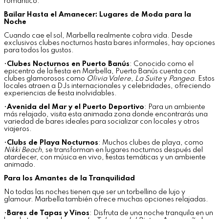
romántico.
Bailar Hasta el Amanecer: Lugares de Moda para la
Noche
Cuando cae el sol, Marbella realmente cobra vida. Desde
exclusivos clubes nocturnos hasta bares informales, hay opciones
para todos los gustos.
•
Clubes Nocturnos en Puerto Banús
: Conocido como el
epicentro de la fiesta en Marbella, Puerto Banús cuenta con
clubes glamorosos como
Olivia Valere
,
La Suite
y
Pangea
. Estos
locales atraen a DJs internacionales y celebridades, ofreciendo
experiencias de fiesta inolvidables.
•
Avenida del Mar y el Puerto Deportivo
: Para un ambiente
más relajado, visita esta animada zona donde encontrarás una
variedad de bares ideales para socializar con locales y otros
viajeros.
•
Clubs de Playa Nocturnos
: Muchos clubes de playa, como
Nikki Beach
, se transforman en lugares nocturnos después del
atardecer, con música en vivo, fiestas temáticas y un ambiente
animado.
Para los Amantes de la Tranquilidad
No todas las noches tienen que ser un torbellino de lujo y
glamour. Marbella también ofrece muchas opciones relajadas.
•
Bares de Tapas y Vinos
: Disfruta de una noche tranquila en un