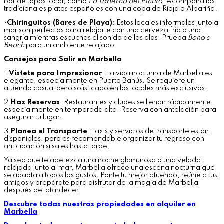
bar de tapas local, como
La Taberna del Pintxo
. Acompaña los
tradicionales platos españoles con una copa de Rioja o Albariño.
•
Chiringuitos (Bares de Playa)
: Estos locales informales junto al
mar son perfectos para relajarte con una cerveza fría o una
sangría mientras escuchas el sonido de las olas. Prueba
Bono’s
Beach
para un ambiente relajado.
Consejos para Salir en Marbella
1.
Vístete para Impresionar
: La vida nocturna de Marbella es
elegante, especialmente en Puerto Banús. Se requiere un
atuendo casual pero sofisticado en los locales más exclusivos.
2.
Haz Reservas
: Restaurantes y clubes se llenan rápidamente,
especialmente en temporada alta. Reserva con antelación para
asegurar tu lugar.
3.
Planea el Transporte
: Taxis y servicios de transporte están
disponibles, pero es recomendable organizar tu regreso con
anticipación si sales hasta tarde.
Ya sea que te apetezca una noche glamurosa o una velada
relajada junto al mar, Marbella ofrece una escena nocturna que
se adapta a todos los gustos. Ponte tu mejor atuendo, reúne a tus
amigos y prepárate para disfrutar de la magia de Marbella
después del atardecer.
Descubre todas nuestras propiedades en alquiler en
Marbella