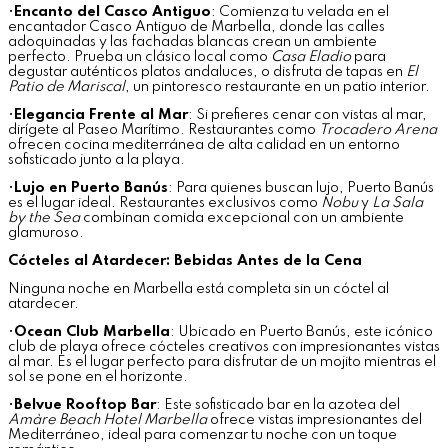
•
Encanto del Casco Antiguo
: Comienza tu velada en el
encantador Casco Antiguo de Marbella, donde las calles
adoquinadas y las fachadas blancas crean un ambiente
perfecto. Prueba un clásico local como
Casa Eladio
para
degustar auténticos platos andaluces, o disfruta de tapas en
El
Patio de Mariscal
, un pintoresco restaurante en un patio interior.
•
Elegancia Frente al Mar
: Si prefieres cenar con vistas al mar,
dirígete al Paseo Marítimo. Restaurantes como
Trocadero Arena
ofrecen cocina mediterránea de alta calidad en un entorno
sofisticado junto a la playa.
•
Lujo en Puerto Banús
: Para quienes buscan lujo, Puerto Banús
es el lugar ideal. Restaurantes exclusivos como
Nobu
y
La Sala
by the Sea
combinan comida excepcional con un ambiente
glamuroso.
Cócteles al Atardecer: Bebidas Antes de la Cena
Ninguna noche en Marbella está completa sin un cóctel al
atardecer.
•
Ocean Club Marbella
: Ubicado en Puerto Banús, este icónico
club de playa ofrece cócteles creativos con impresionantes vistas
al mar. Es el lugar perfecto para disfrutar de un mojito mientras el
sol se pone en el horizonte.
•
Belvue Rooftop Bar
: Este sofisticado bar en la azotea del
Amàre Beach Hotel Marbella
ofrece vistas impresionantes del
Mediterráneo, ideal para comenzar tu noche con un toque