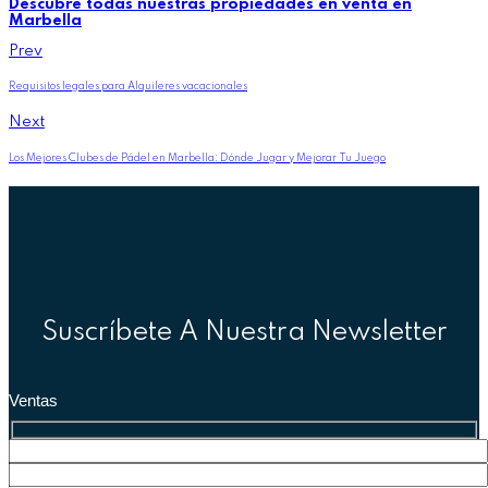
Descubre todas nuestras propiedades en venta en
Marbella
Prev
Requisitos legales para Alquileres vacacionales
Next
Los Mejores Clubes de Pádel en Marbella: Dónde Jugar y Mejorar Tu Juego
Suscríbete A Nuestra Newsletter
Ventas